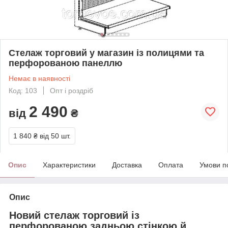
Стелаж торговий у магазин із полицями та
перфорованою панеллю
Немає в наявності
Код: 103
Опт і роздріб
2 490
від
₴
1 840 ₴
від 50 шт.
Опис
Характеристики
Доставка
Оплата
Умови п
Опис
Новий стелаж торговий із
перфорованою задньою стінкою й