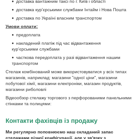
доставка вантажним таксі по г. Київ і області
доставка кур'єрськими службами Інтайм і Нова Пошта
доставка по Україні власним транспортом
Умови оплати:
предоплата
накладений платіж під час відвантаження
кур'єрськими службами
часткова передоплата у разі відвантаження нашим
транспортом
Стелаж комбінований може використовуватися у всіх типах
магазинів, наприклад: магазини "одної ціни", магазини
побутової хімії, магазини електроніки, магазин продуктів,
магазини риболовлі
Відеообзор стелажу торгового з перфорованими панельними
стінками та полицями:
Контакти фахівців із продажу
Ми регулярно поповнюємо наш складаний запас
стелажами різної конфігурації, але у зв'язку з