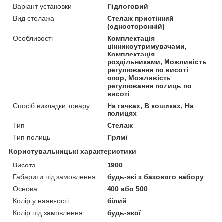
Варіант установки
Підлоговий
Вид стелажа
Стелаж пристінний
(односторонній)
Особливості
Комплектація
цінникоутримувачами,
Комплектація
роздільниками, Можливість
регулювання по висоті
опор, Можливість
регулювання полиць по
висоті
Спосіб викладки товару
На гачках, В кошиках, На
полицях
Тип
Стелаж
Тип полиць
Прямі
Користувальницькі характеристики
Висота
1900
Габарити під замовлення
будь-які з базового набору
Основа
400 або 500
Колір у наявності
білий
Колір під замовлення
будь-якої