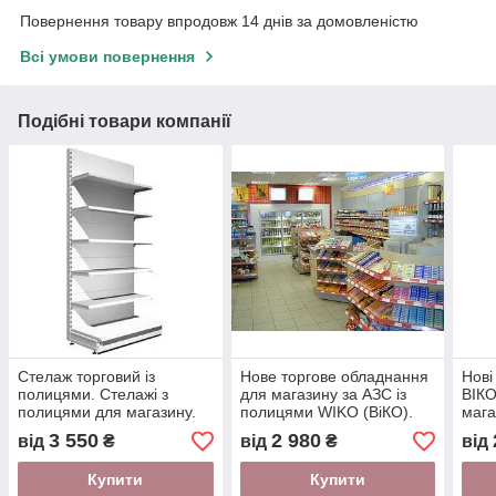
Повернення товару впродовж 14 днів за домовленістю
Всі умови повернення
Подібні товари компанії
Стелаж торговий із
Нове торгове обладнання
Нові
полицями. Стелажі з
для магазину за АЗС із
ВІКО
полицями для магазину.
полицями WIKO (ВіКО).
мага
Торгове обладнання ВІКО
Торговий стелаж у
стел
3 550
2 980
від
₴
від
₴
від
Київ Одеса.
магазин
ігра
Купити
Купити