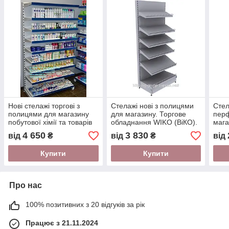
Нові стелажі торгові з
Стелажі нові з полицями
Стел
полицями для магазину
для магазину. Торгове
пер
побутової хімії та товарів
обладнання WIKO (ВіКО).
мага
для дому. Торгове
Стелаж торговий в
з п
4 650
3 830
від
₴
від
₴
від
обладнання WIKO
автомагазин
Купити
Купити
Про нас
100% позитивних з 20 відгуків за рік
Працює з 21.11.2024