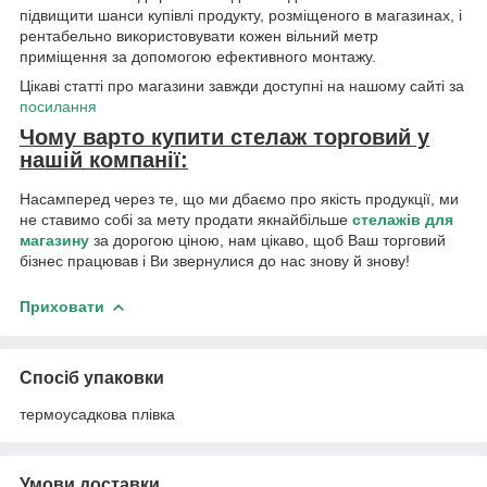
підвищити шанси купівлі продукту, розміщеного в магазинах, і
рентабельно використовувати кожен вільний метр
приміщення за допомогою ефективного монтажу.
Цікаві статті про магазини завжди доступні на нашому сайті за
посилання
Чому варто купити стелаж торговий у
нашій компанії:
Насамперед через те, що ми дбаємо про якість продукції, ми
не ставимо собі за мету продати якнайбільше
стелажів для
магазину
за дорогою ціною, нам цікаво, щоб Ваш торговий
бізнес працював і Ви звернулися до нас знову й знову!
Приховати
Спосіб упаковки
термоусадкова плівка
Умови доставки