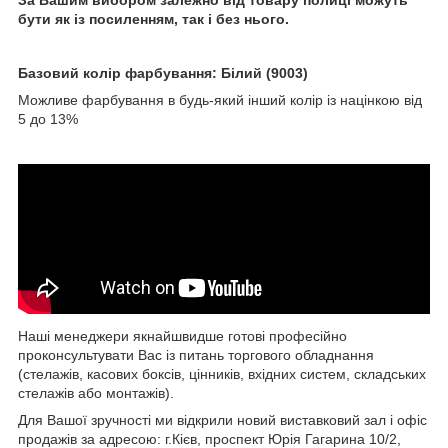
За Вашим вибором залежно від товару полиці можуть
бути як із посиленням, так і без нього.
Базовий колір фарбування: Білий (9003)
Можливе фарбування в будь-який інший колір із націнкою від
5 до 13%
Наші менеджери якнайшвидше готові професійно
проконсультувати Вас із питань торгового обладнання
(стелажів, касових боксів, цінників, вхідних систем, складських
стелажів або монтажів).
Для Вашої зручності ми відкрили новий виставковий зал і офіс
продажів за адресою: г.Кієв, проспект Юрія Гагарина 10/2,