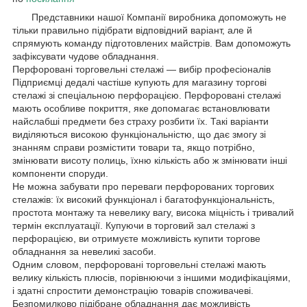
Представники нашої Компанії виробника допоможуть не
тільки правильно підібрати відповідний варіант, але й
спрямують команду підготовлених майстрів. Вам допоможуть
зафіксувати чудове обладнання.
Перфоровані торговельні стелажі — вибір професіоналів
Підприємці дедалі частіше купують для магазину торгові
стелажі зі спеціальною перфорацією. Перфоровані стелажі
мають особливе покриття, яке допомагає встановлювати
найслабші предмети без страху розбити їх. Такі варіанти
виділяються високою функціональністю, що дає змогу зі
знанням справи розмістити товари та, якщо потрібно,
змінювати висоту полиць, їхню кількість або ж змінювати інші
компоненти споруди.
Не можна забувати про переваги перфорованих торгових
стелажів: їх високий функціонал і багатофункціональність,
простота монтажу та невелику вагу, висока міцність і тривалий
термін експлуатації. Купуючи в торговий зал стелажі з
перфорацією, ви отримуєте можливість купити торгове
обладнання за невеликі засоби.
Одним словом, перфоровані торговельні стелажі мають
велику кількість плюсів, порівнюючи з іншими модифікаціями,
і здатні спростити демонстрацію товарів споживачеві.
Безпомилково підібране обладнання дає можливість