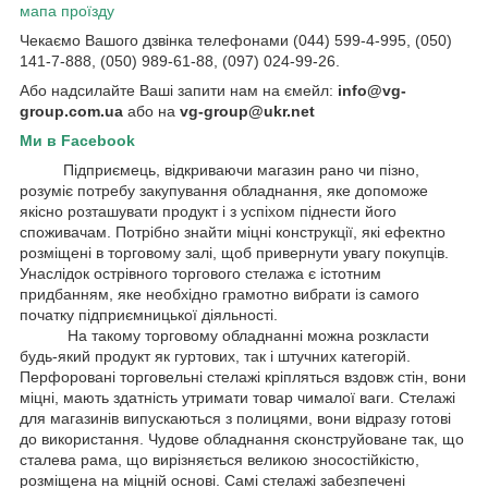
мапа проїзду
Чекаємо Вашого дзвінка телефонами (044) 599-4-995, (050)
141-7-888, (050) 989-61-88, (097) 024-99-26.
Або надсилайте Ваші запити нам на ємейл:
info@vg-
group.com.ua
або на
vg-group@ukr.net
Ми в Facebook
Підприємець, відкриваючи магазин рано чи пізно,
розуміє потребу закупування обладнання, яке допоможе
якісно розташувати продукт і з успіхом піднести його
споживачам. Потрібно знайти міцні конструкції, які ефектно
розміщені в торговому залі, щоб привернути увагу покупців.
Унаслідок острівного торгового стелажа є істотним
придбанням, яке необхідно грамотно вибрати із самого
початку підприємницької діяльності.
На такому торговому обладнанні можна розкласти
будь-який продукт як гуртових, так і штучних категорій.
Перфоровані торговельні стелажі кріпляться вздовж стін, вони
міцні, мають здатність утримати товар чималої ваги. Стелажі
для магазинів випускаються з полицями, вони відразу готові
до використання. Чудове обладнання сконструйоване так, що
сталева рама, що вирізняється великою зносостійкістю,
розміщена на міцній основі. Самі стелажі забезпечені