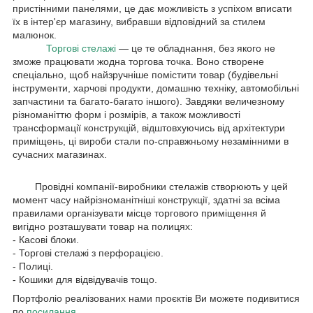
пристінними панелями, це дає можливість з успіхом вписати
їх в інтер'єр магазину, вибравши відповідний за стилем
малюнок.
Торгові стелажі
— це те обладнання, без якого не
зможе працювати жодна торгова точка. Воно створене
спеціально, щоб найзручніше помістити товар (будівельні
інструменти, харчові продукти, домашню техніку, автомобільні
запчастини та багато-багато іншого). Завдяки величезному
різноманіттю форм і розмірів, а також можливості
трансформації конструкцій, відштовхуючись від архітектури
приміщень, ці вироби стали по-справжньому незамінними в
сучасних магазинах.
Провідні компанії-виробники стелажів створюють у цей
момент часу найрізноманітніші конструкції, здатні за всіма
правилами організувати місце торгового приміщення й
вигідно розташувати товар на полицях:
- Касові блоки.
- Торгові стелажі з перфорацією.
- Полиці.
- Кошики для відвідувачів тощо.
Портфоліо реалізованих нами проєктів Ви можете подивитися
по
посилання