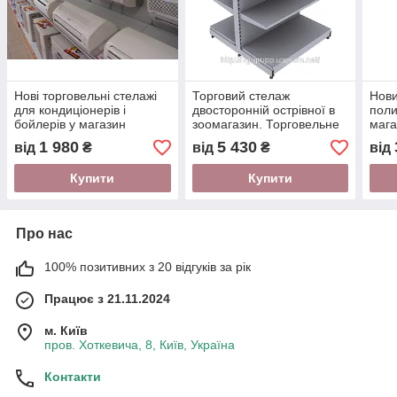
Нові торговельні стелажі
Торговий стелаж
Нови
для кондиціонерів і
двосторонній острівної в
пол
бойлерів у магазин
зоомагазин. Торговельне
мага
побутової техніки. Торгове
обладнання WIKO в
обла
1 980
5 430
від
₴
від
₴
від
обладнання WIKO
магазин Київ, Одеса
Одес
Купити
Купити
Про нас
100% позитивних з 20 відгуків за рік
Працює з 21.11.2024
м. Київ
пров. Хоткевича, 8, Київ, Україна
Контакти