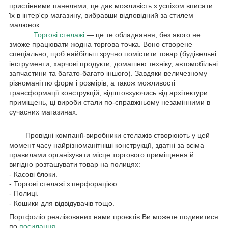
пристінними панелями, це дає можливість з успіхом вписати
їх в інтер'єр магазину, вибравши відповідний за стилем
малюнок.
Торгові стелажі
— це те обладнання, без якого не
зможе працювати жодна торгова точка. Воно створене
спеціально, щоб найбільш зручно помістити товар (будівельні
інструменти, харчові продукти, домашню техніку, автомобільні
запчастини та багато-багато іншого). Завдяки величезному
різноманіттю форм і розмірів, а також можливості
трансформації конструкцій, відштовхуючись від архітектури
приміщень, ці вироби стали по-справжньому незамінними в
сучасних магазинах.
Провідні компанії-виробники стелажів створюють у цей
момент часу найрізноманітніші конструкції, здатні за всіма
правилами організувати місце торгового приміщення й
вигідно розташувати товар на полицях:
- Касові блоки.
- Торгові стелажі з перфорацією.
- Полиці.
- Кошики для відвідувачів тощо.
Портфоліо реалізованих нами проєктів Ви можете подивитися
по
посилання