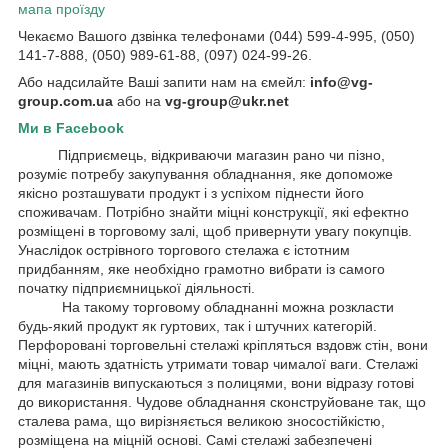
мапа проїзду
Чекаємо Вашого дзвінка телефонами (044) 599-4-995, (050)
141-7-888, (050) 989-61-88, (097) 024-99-26.
Або надсилайте Ваші запити нам на ємейл:
info@vg-
group.com.ua
або на
vg-group@ukr.net
Ми в Facebook
Підприємець, відкриваючи магазин рано чи пізно,
розуміє потребу закупування обладнання, яке допоможе
якісно розташувати продукт і з успіхом піднести його
споживачам. Потрібно знайти міцні конструкції, які ефектно
розміщені в торговому залі, щоб привернути увагу покупців.
Унаслідок острівного торгового стелажа є істотним
придбанням, яке необхідно грамотно вибрати із самого
початку підприємницької діяльності.
На такому торговому обладнанні можна розкласти
будь-який продукт як гуртових, так і штучних категорій.
Перфоровані торговельні стелажі кріпляться вздовж стін, вони
міцні, мають здатність утримати товар чималої ваги. Стелажі
для магазинів випускаються з полицями, вони відразу готові
до використання. Чудове обладнання сконструйоване так, що
сталева рама, що вирізняється великою зносостійкістю,
розміщена на міцній основі. Самі стелажі забезпечені