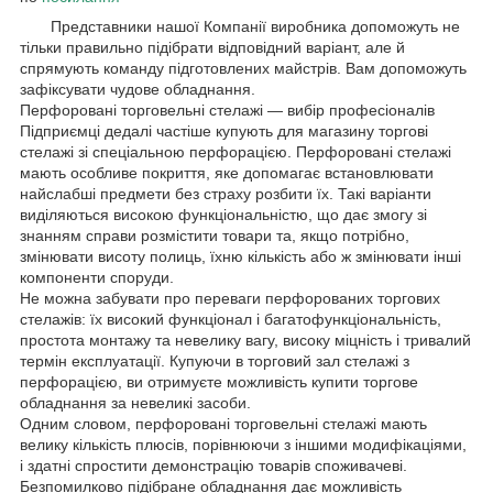
Представники нашої Компанії виробника допоможуть не
тільки правильно підібрати відповідний варіант, але й
спрямують команду підготовлених майстрів. Вам допоможуть
зафіксувати чудове обладнання.
Перфоровані торговельні стелажі — вибір професіоналів
Підприємці дедалі частіше купують для магазину торгові
стелажі зі спеціальною перфорацією. Перфоровані стелажі
мають особливе покриття, яке допомагає встановлювати
найслабші предмети без страху розбити їх. Такі варіанти
виділяються високою функціональністю, що дає змогу зі
знанням справи розмістити товари та, якщо потрібно,
змінювати висоту полиць, їхню кількість або ж змінювати інші
компоненти споруди.
Не можна забувати про переваги перфорованих торгових
стелажів: їх високий функціонал і багатофункціональність,
простота монтажу та невелику вагу, високу міцність і тривалий
термін експлуатації. Купуючи в торговий зал стелажі з
перфорацією, ви отримуєте можливість купити торгове
обладнання за невеликі засоби.
Одним словом, перфоровані торговельні стелажі мають
велику кількість плюсів, порівнюючи з іншими модифікаціями,
і здатні спростити демонстрацію товарів споживачеві.
Безпомилково підібране обладнання дає можливість