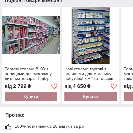
Подібні товари компанії
Торгові стелажі ВІКО з
Нові стелажі торгові з
Торг
полицями для магазину
полицями для магазину
мага
дитячих товарів. Підбір
побутової хімії та товарів
това
стелажів для магазину.
для дому. Торгове
в ма
2 799
4 650
від
₴
від
₴
від
обладнання WIKO
стел
Купити
Купити
Про нас
100% позитивних з 20 відгуків за рік