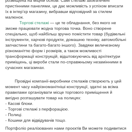
розміщена на міцній основі. Самі стелажі забезпечені
пристінними панелями, це дає можливість з успіхом вписати
їх в інтер'єр магазину, вибравши відповідний за стилем
малюнок.
Торгові стелажі
— це те обладнання, без якого не
зможе працювати жодна торгова точка. Воно створене
спеціально, щоб найбільш зручно помістити товар (будівельні
інструменти, харчові продукти, домашню техніку, автомобільні
запчастини та багато-багато іншого). Завдяки величезному
різноманіттю форм і розмірів, а також можливості
трансформації конструкцій, відштовхуючись від архітектури
приміщень, ці вироби стали по-справжньому незамінними в
сучасних магазинах.
Провідні компанії-виробники стелажів створюють у цей
момент часу найрізноманітніші конструкції, здатні за всіма
правилами організувати місце торгового приміщення й
вигідно розташувати товар на полицях:
- Касові блоки.
- Торгові стелажі з перфорацією.
- Полиці.
- Кошики для відвідувачів тощо.
Портфоліо реалізованих нами проєктів Ви можете подивитися