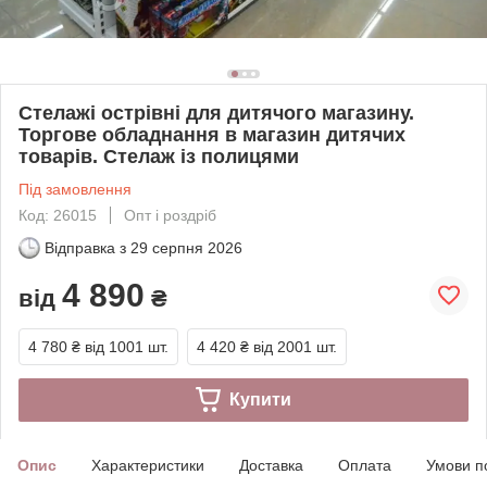
Стелажі острівні для дитячого магазину.
Торгове обладнання в магазин дитячих
товарів. Стелаж із полицями
Під замовлення
Код: 26015
Опт і роздріб
Відправка з
29 серпня 2026
4 890
від
₴
4 780 ₴
від 1001 шт.
4 420 ₴
від 2001 шт.
Купити
Опис
Характеристики
Доставка
Оплата
Умови п