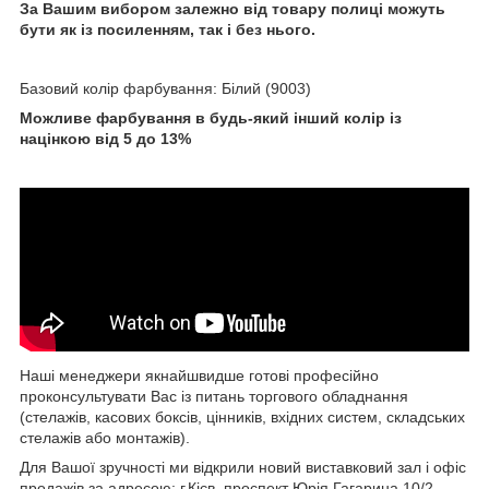
За Вашим вибором залежно від товару полиці можуть
бути як із посиленням, так і без нього.
Базовий колір фарбування: Білий (9003)
Можливе фарбування в будь-який інший колір із
націнкою від 5 до 13%
Наші менеджери якнайшвидше готові професійно
проконсультувати Вас із питань торгового обладнання
(стелажів, касових боксів, цінників, вхідних систем, складських
стелажів або монтажів).
Для Вашої зручності ми відкрили новий виставковий зал і офіс
продажів за адресою: г.Кієв, проспект Юрія Гагарина 10/2,