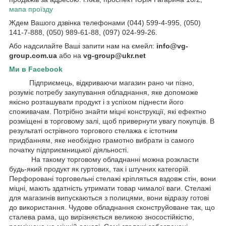
мапа проїзду
Ждем Вашого дзвінка телефонами (044) 599-4-995, (050)
141-7-888, (050) 989-61-88, (097) 024-99-26.
Або надсилайте Ваші запити нам на ємейл:
info@vg-
group.com.ua
або на
vg-group@ukr.net
Ми в Facebook
Підприємець, відкриваючи магазин рано чи пізно,
розуміє потребу закупування обладнання, яке допоможе
якісно розташувати продукт і з успіхом піднести його
споживачам. Потрібно знайти міцні конструкції, які ефектно
розміщені в торговому залі, щоб привернути увагу покупців. В
результаті острівного торгового стелажа є істотним
придбанням, яке необхідно грамотно вибрати із самого
початку підприємницької діяльності.
На такому торговому обладнанні можна розкласти
будь-який продукт як гуртових, так і штучних категорій.
Перфоровані торговельні стелажі кріпляться вздовж стін, вони
міцні, мають здатність утримати товар чималої ваги. Стелажі
для магазинів випускаються з полицями, вони відразу готові
до використання. Чудове обладнання сконструйоване так, що
сталева рама, що вирізняється великою зносостійкістю,