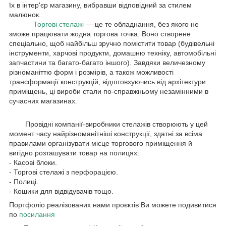
їх в інтер'єр магазину, вибравши відповідний за стилем
малюнок.
Торгові стелажі
— це те обладнання, без якого не
зможе працювати жодна торгова точка. Воно створене
спеціально, щоб найбільш зручно помістити товар (будівельні
інструменти, харчові продукти, домашню техніку, автомобільні
запчастини та багато-багато іншого). Завдяки величезному
різноманіттю форм і розмірів, а також можливості
трансформації конструкцій, відштовхуючись від архітектури
приміщень, ці вироби стали по-справжньому незамінними в
сучасних магазинах.
Провідні компанії-виробники стелажів створюють у цей
момент часу найрізноманітніші конструкції, здатні за всіма
правилами організувати місце торгового приміщення й
вигідно розташувати товар на полицях:
- Касові блоки.
- Торгові стелажі з перфорацією.
- Полиці.
- Кошики для відвідувачів тощо.
Портфоліо реалізованих нами проєктів Ви можете подивитися
по
посилання