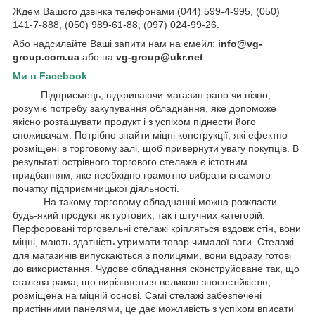
Ждем Вашого дзвінка телефонами (044) 599-4-995, (050)
141-7-888, (050) 989-61-88, (097) 024-99-26.
Або надсилайте Ваші запити нам на ємейл:
info@vg-
group.com.ua
або на
vg-group@ukr.net
Ми в Facebook
Підприємець, відкриваючи магазин рано чи пізно,
розуміє потребу закупування обладнання, яке допоможе
якісно розташувати продукт і з успіхом піднести його
споживачам. Потрібно знайти міцні конструкції, які ефектно
розміщені в торговому залі, щоб привернути увагу покупців. В
результаті острівного торгового стелажа є істотним
придбанням, яке необхідно грамотно вибрати із самого
початку підприємницької діяльності.
На такому торговому обладнанні можна розкласти
будь-який продукт як гуртових, так і штучних категорій.
Перфоровані торговельні стелажі кріпляться вздовж стін, вони
міцні, мають здатність утримати товар чималої ваги. Стелажі
для магазинів випускаються з полицями, вони відразу готові
до використання. Чудове обладнання сконструйоване так, що
сталева рама, що вирізняється великою зносостійкістю,
розміщена на міцній основі. Самі стелажі забезпечені
пристінними панелями, це дає можливість з успіхом вписати