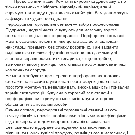
Представники нашої Компанії виробника допоможуть не
тільки правильно підібрати відповідний варіант, але й
спрямують команду підготовлених майстрів. Вам допоможуть
зафіксувати чудове обладнання.
Перфоровані торговельні стелажі — вибір професіоналів
Підприємці дедалі частіше купують для магазину торгові
стелажі зі спеціальною перфорацією. Перфоровані стелажі
мають особливе покриття, яке допомагає встановлювати
найслабші предмети без страху розбити їх. Такі варіанти
виділяються високою функціональністю, що дає змогу зі
знанням справи розмістити товари та, якщо потрібно,
змінювати висоту полиць, їхню кількість або ж змінювати інші
компоненти споруди.
Не можна забувати про переваги перфорованих торгових
стелажів: їх високий функціонал і багатофункціональність,
простота монтажу та невелику вагу, висока міцність і тривалий
термін експлуатації. Купуючи в торговий зал стелажі з
перфорацією, ви отримуєте можливість купити торгове
обладнання за невеликі засоби.
Одним словом, перфоровані торговельні стелажі мають
велику кількість плюсів, порівнюючи з іншими модифікаціями,
і здатні спростити демонстрацію товарів споживачеві.
Безпомилково підібране обладнання дає можливість
підвищити шанси купівлі продукту, розміщеного в магазинах, і