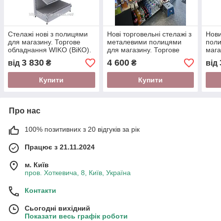
Стелажі нові з полицями
Нові торговельні стелажі з
Нови
для магазину. Торгове
металевими полицями
пол
обладнання WIKO (ВіКО).
для магазину. Торгове
мага
Стелаж торговий в
обладнання в наявності
обла
3 830
4 600
від
₴
₴
від
автомагазин
Одес
Купити
Купити
Про нас
100% позитивних з 20 відгуків за рік
Працює з 21.11.2024
м. Київ
пров. Хоткевича, 8, Київ, Україна
Контакти
Сьогодні вихідний
Показати весь графік роботи