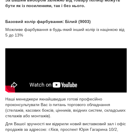
За Вашим вибором залежно від товару полиці можуть
бути як із посиленням, так і без нього.
Базовий колір фарбування: Білий (9003)
Можливе фарбування в будь-який інший колір із націнкою від
5 до 13%
Наші менеджери якнайшвидше готові професійно
проконсультувати Вас із питань торгового обладнання
(стелажів, касових боксів, цінників, вхідних систем, складських
стелажів або монтажів).
Для Вашої зручності ми відкрили новий виставковий зал і офіс
продажів за адресою: г.Кієв, проспект Юрія Гагарина 10/2,