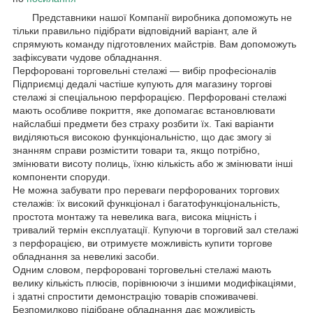
Представники нашої Компанії виробника допоможуть не
тільки правильно підібрати відповідний варіант, але й
спрямують команду підготовлених майстрів. Вам допоможуть
зафіксувати чудове обладнання.
Перфоровані торговельні стелажі — вибір професіоналів
Підприємці дедалі частіше купують для магазину торгові
стелажі зі спеціальною перфорацією. Перфоровані стелажі
мають особливе покриття, яке допомагає встановлювати
найслабші предмети без страху розбити їх. Такі варіанти
виділяються високою функціональністю, що дає змогу зі
знанням справи розмістити товари та, якщо потрібно,
змінювати висоту полиць, їхню кількість або ж змінювати інші
компоненти споруди.
Не можна забувати про переваги перфорованих торгових
стелажів: їх високий функціонал і багатофункціональність,
простота монтажу та невелика вага, висока міцність і
тривалий термін експлуатації. Купуючи в торговий зал стелажі
з перфорацією, ви отримуєте можливість купити торгове
обладнання за невеликі засоби.
Одним словом, перфоровані торговельні стелажі мають
велику кількість плюсів, порівнюючи з іншими модифікаціями,
і здатні спростити демонстрацію товарів споживачеві.
Безпомилково підібране обладнання дає можливість