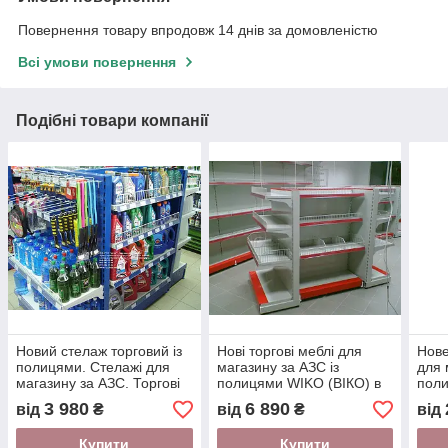
Повернення товару впродовж 14 днів за домовленістю
Всі умови повернення
Подібні товари компанії
Новий стелаж торговий із
Нові торгові меблі для
Нове
полицями. Стелажі для
магазину за АЗС із
для 
магазину за АЗС. Торгові
полицями WIKO (ВІКО) в
поли
стелажі WIKO (Віко)
наявності та під
Торг
3 980
6 890
від
₴
від
₴
від
замовлення
мага
Купити
Купити