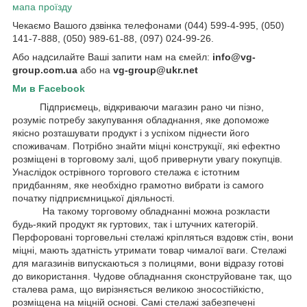
мапа проїзду
Чекаємо Вашого дзвінка телефонами (044) 599-4-995, (050)
141-7-888, (050) 989-61-88, (097) 024-99-26.
Або надсилайте Ваші запити нам на ємейл:
info@vg-
group.com.ua
або на
vg-group@ukr.net
Ми в Facebook
Підприємець, відкриваючи магазин рано чи пізно,
розуміє потребу закупування обладнання, яке допоможе
якісно розташувати продукт і з успіхом піднести його
споживачам. Потрібно знайти міцні конструкції, які ефектно
розміщені в торговому залі, щоб привернути увагу покупців.
Унаслідок острівного торгового стелажа є істотним
придбанням, яке необхідно грамотно вибрати із самого
початку підприємницької діяльності.
На такому торговому обладнанні можна розкласти
будь-який продукт як гуртових, так і штучних категорій.
Перфоровані торговельні стелажі кріпляться вздовж стін, вони
міцні, мають здатність утримати товар чималої ваги. Стелажі
для магазинів випускаються з полицями, вони відразу готові
до використання. Чудове обладнання сконструйоване так, що
сталева рама, що вирізняється великою зносостійкістю,
розміщена на міцній основі. Самі стелажі забезпечені