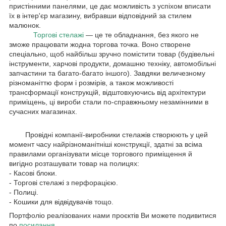
пристінними панелями, це дає можливість з успіхом вписати
їх в інтер'єр магазину, вибравши відповідний за стилем
малюнок.
Торгові стелажі
— це те обладнання, без якого не
зможе працювати жодна торгова точка. Воно створене
спеціально, щоб найбільш зручно помістити товар (будівельні
інструменти, харчові продукти, домашню техніку, автомобільні
запчастини та багато-багато іншого). Завдяки величезному
різноманіттю форм і розмірів, а також можливості
трансформації конструкцій, відштовхуючись від архітектури
приміщень, ці вироби стали по-справжньому незамінними в
сучасних магазинах.
Провідні компанії-виробники стелажів створюють у цей
момент часу найрізноманітніші конструкції, здатні за всіма
правилами організувати місце торгового приміщення й
вигідно розташувати товар на полицях:
- Касові блоки.
- Торгові стелажі з перфорацією.
- Полиці.
- Кошики для відвідувачів тощо.
Портфоліо реалізованих нами проєктів Ви можете подивитися
по
посилання