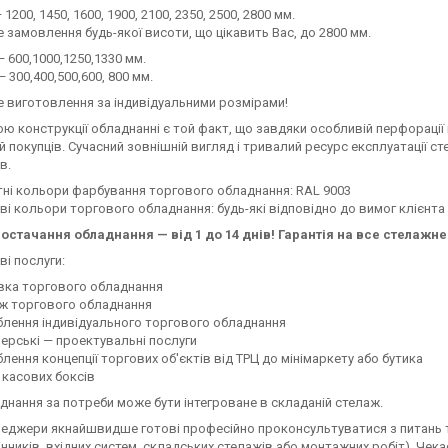
1200, 1450, 1600, 1900, 2100, 2350, 2500, 2800 мм.
замовлення будь-якої висоти, що цікавить Вас, до 2800 мм.
 600,1000,1250,1330 мм.
— 300,400,500,600, 800 мм.
виготовлення за індивідуальними розмірами!
ю конструкції обладнанні є той факт, що завдяки особливій перфорації н
ей покупців. Сучасний зовнішній вигляд і тривалий ресурс експлуатації
в.
ні кольори фарбування торгового обладнання: RAL 9003
і кольори торгового обладнання: будь-які відповідно до вимог клієнта
остачання обладнання — від 1 до 14 днів!
Гарантія на все стелажне
і послуги:
вка торгового обладнання
ж торгового обладнання
лення індивідуального торгового обладнання
ерські — проектувальні послуги
лення концепції торгових об'єктів від ТРЦ до мінімаркету або бутика
 касових боксів
днання за потреби може бути інтегроване в складаній стелаж.
неджери якнайшвидше готові професійно проконсультуватися з питань
цінників, вхідних систем, складських стелажів або монтажних робіт). Ч