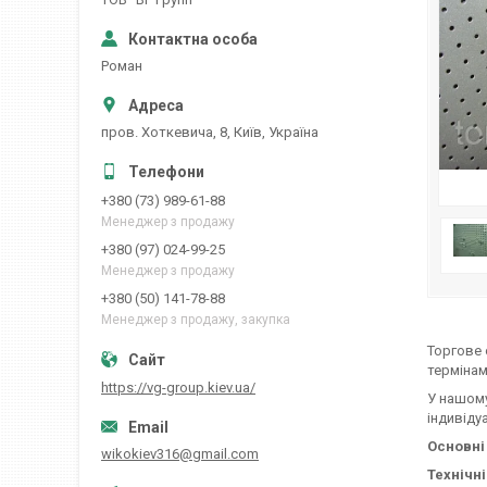
Роман
пров. Хоткевича, 8, Київ, Україна
+380 (73) 989-61-88
Менеджер з продажу
+380 (97) 024-99-25
Менеджер з продажу
+380 (50) 141-78-88
Менеджер з продажу, закупка
Торгове 
термінами
https://vg-group.kiev.ua/
У нашому
індивіду
Основні
wikokiev316@gmail.com
Технічн