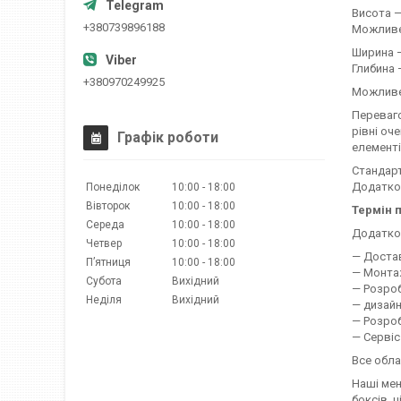
Висота — 
+380739896188
Можливе 
Ширина —
Глибина 
+380970249925
Можливе 
Переваго
рівні оч
Графік роботи
елементі
Стандарт
Додатков
Понеділок
10:00
18:00
Вівторок
10:00
18:00
Термін п
Середа
10:00
18:00
Додатков
Четвер
10:00
18:00
— Доста
Пʼятниця
10:00
18:00
— Монта
Субота
Вихідний
— Розроб
Неділя
Вихідний
— дизайн
— Розроб
— Сервіс
Все обла
Наші ме
боксів, 