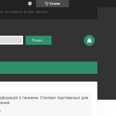
Кошик
ов. Хоткевича, 8, Київ, Україна
Пошук...
форація з гачками. Стелажі торговельні для
нання
б