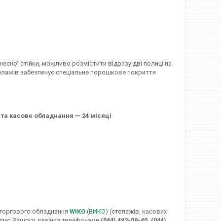
есної стійки, можливо розмістити відразу дві полиці на
 стелажів забезпечує спеціальне порошкове покриття
 та касове обладнання — 24 місяці
 торгового обладнання
WIKO
(
ВИКО
) (стелажів, касових
екаємо Вашого дзвінка телефонами
(044) 492-09-40, (044)