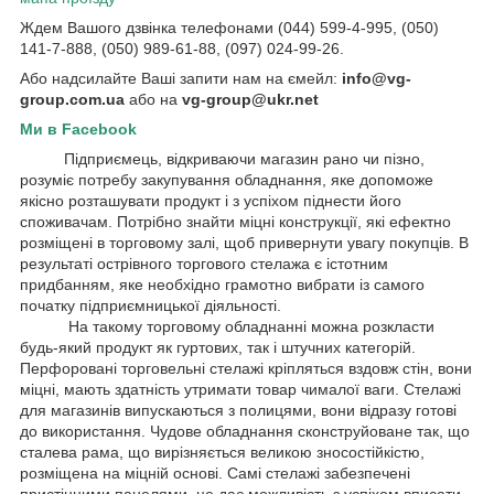
Ждем Вашого дзвінка телефонами (044) 599-4-995, (050)
141-7-888, (050) 989-61-88, (097) 024-99-26.
Або надсилайте Ваші запити нам на ємейл:
info@vg-
group.com.ua
або на
vg-group@ukr.net
Ми в Facebook
Підприємець, відкриваючи магазин рано чи пізно,
розуміє потребу закупування обладнання, яке допоможе
якісно розташувати продукт і з успіхом піднести його
споживачам. Потрібно знайти міцні конструкції, які ефектно
розміщені в торговому залі, щоб привернути увагу покупців. В
результаті острівного торгового стелажа є істотним
придбанням, яке необхідно грамотно вибрати із самого
початку підприємницької діяльності.
На такому торговому обладнанні можна розкласти
будь-який продукт як гуртових, так і штучних категорій.
Перфоровані торговельні стелажі кріпляться вздовж стін, вони
міцні, мають здатність утримати товар чималої ваги. Стелажі
для магазинів випускаються з полицями, вони відразу готові
до використання. Чудове обладнання сконструйоване так, що
сталева рама, що вирізняється великою зносостійкістю,
розміщена на міцній основі. Самі стелажі забезпечені