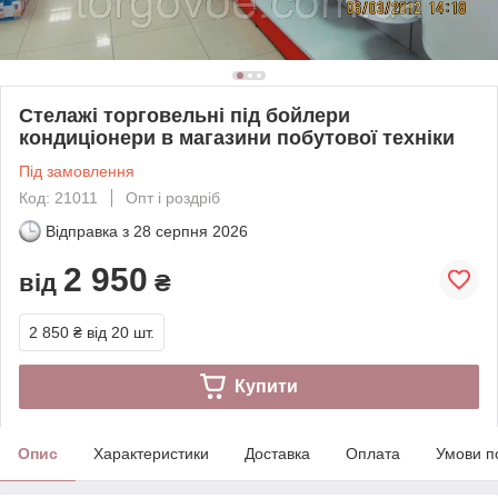
Стелажі торговельні під бойлери
кондиціонери в магазини побутової техніки
Під замовлення
Код: 21011
Опт і роздріб
Відправка з
28 серпня 2026
2 950
від
₴
2 850 ₴
від 20 шт.
Купити
Опис
Характеристики
Доставка
Оплата
Умови п