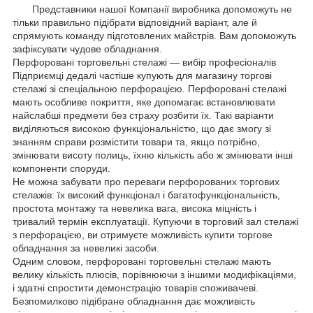
Представники нашої Компанії виробника допоможуть не
тільки правильно підібрати відповідний варіант, але й
спрямують команду підготовлених майстрів. Вам допоможуть
зафіксувати чудове обладнання.
Перфоровані торговельні стелажі — вибір професіоналів
Підприємці дедалі частіше купують для магазину торгові
стелажі зі спеціальною перфорацією. Перфоровані стелажі
мають особливе покриття, яке допомагає встановлювати
найслабші предмети без страху розбити їх. Такі варіанти
виділяються високою функціональністю, що дає змогу зі
знанням справи розмістити товари та, якщо потрібно,
змінювати висоту полиць, їхню кількість або ж змінювати інші
компоненти споруди.
Не можна забувати про переваги перфорованих торгових
стелажів: їх високий функціонал і багатофункціональність,
простота монтажу та невелика вага, висока міцність і
тривалий термін експлуатації. Купуючи в торговий зал стелажі
з перфорацією, ви отримуєте можливість купити торгове
обладнання за невеликі засоби.
Одним словом, перфоровані торговельні стелажі мають
велику кількість плюсів, порівнюючи з іншими модифікаціями,
і здатні спростити демонстрацію товарів споживачеві.
Безпомилково підібране обладнання дає можливість