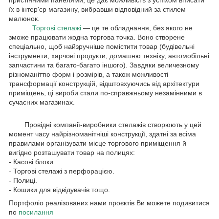
пристінними панелями, це дає можливість з успіхом вписати
їх в інтер'єр магазину, вибравши відповідний за стилем
малюнок.
Торгові стелажі
— це те обладнання, без якого не
зможе працювати жодна торгова точка. Воно створене
спеціально, щоб найзручніше помістити товар (будівельні
інструменти, харчові продукти, домашню техніку, автомобільні
запчастини та багато-багато іншого). Завдяки величезному
різноманіттю форм і розмірів, а також можливості
трансформації конструкцій, відштовхуючись від архітектури
приміщень, ці вироби стали по-справжньому незамінними в
сучасних магазинах.
Провідні компанії-виробники стелажів створюють у цей
момент часу найрізноманітніші конструкції, здатні за всіма
правилами організувати місце торгового приміщення й
вигідно розташувати товар на полицях:
- Касові блоки.
- Торгові стелажі з перфорацією.
- Полиці.
- Кошики для відвідувачів тощо.
Портфоліо реалізованих нами проєктів Ви можете подивитися
по
посилання