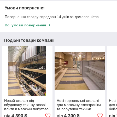
Умови повернення
Повернення товару впродовж 14 днів за домовленістю
Всі умови повернення
Подібні товари компанії
Новий стелаж під
Нові торговельні стелажі
Нові
вбудовану техніку газові
для магазину електроніки
для 
плити в магазин побутової
та побутової техніки.
бойл
техніки. Торгове
Торгове обладнання для
побу
4 390
4 300
від
₴
від
₴
від