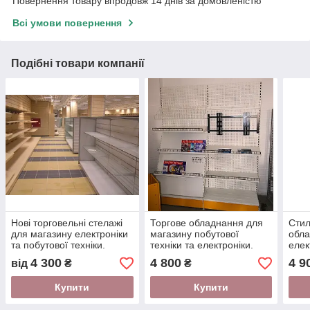
Повернення товару впродовж 14 днів за домовленістю
Всі умови повернення
Подібні товари компанії
Нові торговельні стелажі
Торгове обладнання для
Стил
для магазину електроніки
магазину побутової
обла
та побутової техніки.
техніки та електроніки.
елек
Торгове обладнання для
техн
4 300
4 800
4 9
від
₴
₴
магазину WIKO
виро
Купити
Купити