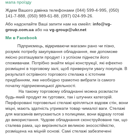
мапа проїзду
Ждем Вашого дзвінка телефонами (044) 599-4-995, (050)
141-7-888, (050) 989-61-88, (097) 024-99-26.
Або надсилайте Ваші запити нам на ємейл:
info@vg-
group.com.ua
або на
vg-group@ukr.net
Ми в Facebook
Підприємець, відкриваючи магазин рано чи пізно,
розуміє потребу закупування обладнання, яке допоможе
якісно розташувати продукт і з успіхом піднести його
споживачам. Потрібно знайти міцні конструкції, які ефектно
розміщені в торговому залі, щоб привернути увагу покупців. В
результаті острівного торгового стелажа є істотним
придбанням, яке необхідно грамотно вибрати із самого
початку підприємницької діяльності.
На такому торговому обладнанні можна розкласти
будь-який продукт як гуртових, так і штучних категорій.
Перфоровані торговельні стелажі кріпляться вздовж стін, вони
міцні, мають здатність утримати товар чималої ваги. Стелажі
для магазинів випускаються з полицями, вони відразу готові
до використання. Чудове обладнання сконструйоване так, що
сталева рама, що вирізняється великою зносостійкістю,
розміщена на міцній основі. Самі стелажі забезпечені