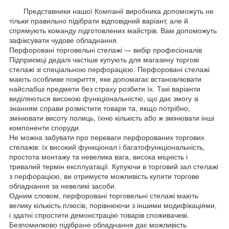
Представники нашої Компанії виробника допоможуть не
тільки правильно підібрати відповідний варіант, але й
спрямують команду підготовлених майстрів. Вам допоможуть
зафіксувати чудове обладнання.
Перфоровані торговельні стелажі — вибір професіоналів
Підприємці дедалі частіше купують для магазину торгові
стелажі зі спеціальною перфорацією. Перфоровані стелажі
мають особливе покриття, яке допомагає встановлювати
найслабші предмети без страху розбити їх. Такі варіанти
виділяються високою функціональністю, що дає змогу зі
знанням справи розмістити товари та, якщо потрібно,
змінювати висоту полиць, їхню кількість або ж змінювати інші
компоненти споруди.
Не можна забувати про переваги перфорованих торгових
стелажів: їх високий функціонал і багатофункціональність,
простота монтажу та невелика вага, висока міцність і
тривалий термін експлуатації. Купуючи в торговий зал стелажі
з перфорацією, ви отримуєте можливість купити торгове
обладнання за невеликі засоби.
Одним словом, перфоровані торговельні стелажі мають
велику кількість плюсів, порівнюючи з іншими модифікаціями,
і здатні спростити демонстрацію товарів споживачеві.
Безпомилково підібране обладнання дає можливість