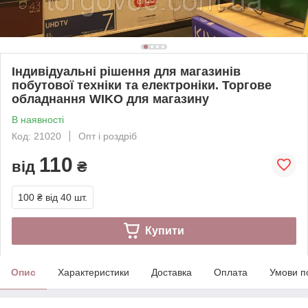
Індивідуальні рішення для магазинів
побутової техніки та електроніки. Торгове
обладнання WIKO для магазину
В наявності
Код: 21020
Опт і роздріб
110
від
₴
100 ₴
від 40 шт.
Купити
Опис
Характеристики
Доставка
Оплата
Умови п