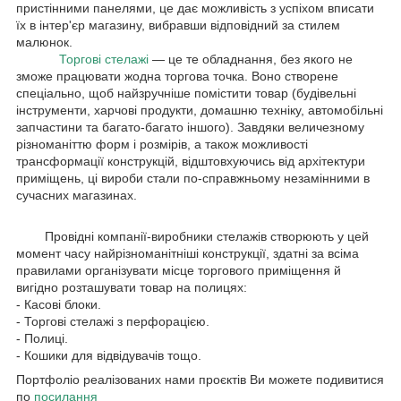
пристінними панелями, це дає можливість з успіхом вписати
їх в інтер'єр магазину, вибравши відповідний за стилем
малюнок.
Торгові стелажі
— це те обладнання, без якого не
зможе працювати жодна торгова точка. Воно створене
спеціально, щоб найзручніше помістити товар (будівельні
інструменти, харчові продукти, домашню техніку, автомобільні
запчастини та багато-багато іншого). Завдяки величезному
різноманіттю форм і розмірів, а також можливості
трансформації конструкцій, відштовхуючись від архітектури
приміщень, ці вироби стали по-справжньому незамінними в
сучасних магазинах.
Провідні компанії-виробники стелажів створюють у цей
момент часу найрізноманітніші конструкції, здатні за всіма
правилами організувати місце торгового приміщення й
вигідно розташувати товар на полицях:
- Касові блоки.
- Торгові стелажі з перфорацією.
- Полиці.
- Кошики для відвідувачів тощо.
Портфоліо реалізованих нами проєктів Ви можете подивитися
по
посилання