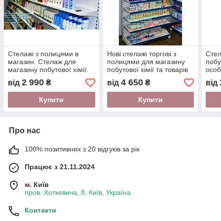
Стелажі з полицями в
Нові стелажі торгові з
Стел
магазин. Стелаж для
полицями для магазину
побу
магазину побутової хімії.
побутової хімії та товарів
особ
Торгове обладнання WIKO
для дому. Торгове
обла
2 990
4 650
від
₴
від
₴
від
ВІКО
обладнання WIKO
мага
Купити
Купити
Про нас
100% позитивних з 20 відгуків за рік
Працює з 21.11.2024
м. Київ
пров. Хоткевича, 8, Київ, Україна
Контакти