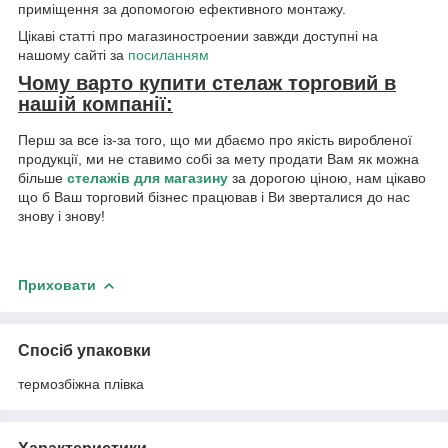
приміщення за допомогою ефективного монтажу.
Цікаві статті про магазиностроении завжди доступні на
нашому сайті за
посиланням
Чому варто купити стелаж торговий в
нашій компанії:
Перш за все із-за того, що ми дбаємо про якість виробленої
продукції, ми не ставимо собі за мету продати Вам як можна
більше
стелажів для магазину
за дорогою ціною, нам цікаво
що б Ваш торговий бізнес працював і Ви зверталися до нас
знову і знову!
Приховати
Спосіб упаковки
термозбіжна плівка