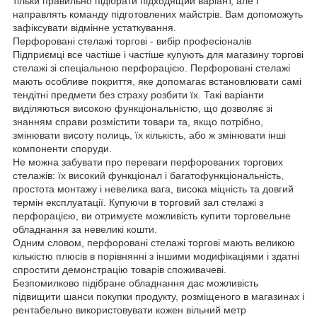
тільки правильно підібрати підходящий варіант, але і
направлять команду підготовлених майстрів. Вам допоможуть
зафіксувати відмінне устаткування.
Перфоровані стелажі торгові - вибір професіоналів
Підприємці все частіше і частіше купують для магазину торгові
стелажі зі спеціальною перфорацією. Перфоровані стелажі
мають особливе покриття, яке допомагає встановлювати самі
тендітні предмети без страху розбити їх. Такі варіанти
виділяються високою функціональністю, що дозволяє зі
знанням справи розмістити товари та, якщо потрібно,
змінювати висоту полиць, їх кількість, або ж змінювати інші
компоненти споруди.
Не можна забувати про переваги перфорованих торгових
стелажів: їх високий функціонал і багатофункціональність,
простота монтажу і невелика вага, висока міцність та довгий
термін експлуатації. Купуючи в торговий зал стелажі з
перфорацією, ви отримуєте можливість купити торговельне
обладнання за невеликі кошти.
Одним словом, перфоровані стелажі торгові мають великою
кількістю плюсів в порівнянні з іншими модифікаціями і здатні
спростити демонстрацію товарів споживачеві.
Безпомилково підібране обладнання дає можливість
підвищити шанси покупки продукту, розміщеного в магазинах і
рентабельно використовувати кожен вільний метр