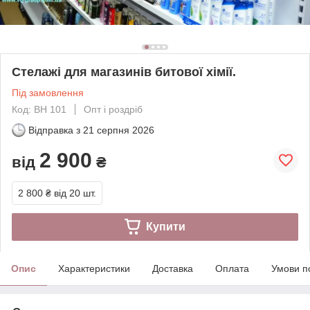
Стелажі для магазинів битової хімії.
Під замовлення
Код: BH 101
Опт і роздріб
Відправка з
21 серпня 2026
2 900
від
₴
2 800 ₴
від 20 шт.
Купити
Опис
Характеристики
Доставка
Оплата
Умови п