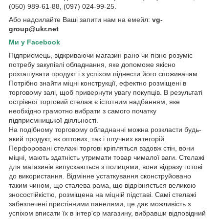
(050) 989-61-88, (097) 024-99-25.
Або надсилайте Ваші запити нам на емейл:
vg-
group@ukr.net
Ми у Facebook
Підприємець, відкриваючи магазин рано чи пізно розуміє
потребу закупівлі обладнання, яке допоможе якісно
розташувати продукт і з успіхом піднести його споживачам.
Потрібно знайти міцні конструкції, ефектно розміщені в
торговому залі, щоб привернути увагу покупців. В результаті
острівної торговий стелаж є істотним надбанням, яке
необхідно грамотно вибрати з самого початку
підприємницької діяльності.
На подібному торговому обладнанні можна розкласти будь-
який продукт, як оптових, так і штучних категорій.
Перфоровані стелажі торгові кріпляться вздовж стін, вони
міцні, мають здатність утримати товар чималої ваги. Стелажі
для магазинів випускаються з полицями, вони відразу готові
до використання. Відмінне устаткування сконструйовано
таким чином, що сталева рама, що відрізняється великою
зносостійкістю, розміщена на міцній підставі. Самі стелажі
забезпечені пристінними панелями, це дає можливість з
успіхом вписати їх в інтер'єр магазину, вибравши відповідний