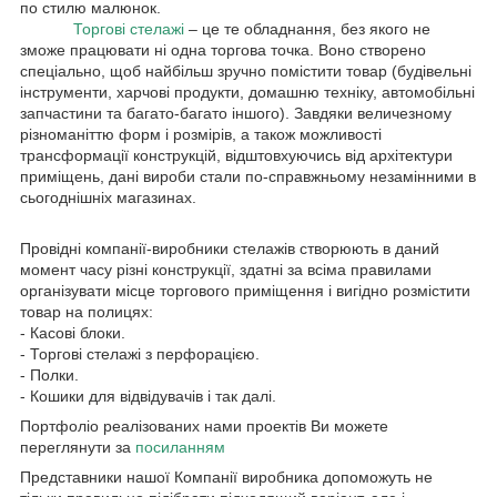
по стилю малюнок.
Торгові стелажі
– це те обладнання, без якого не
зможе працювати ні одна торгова точка. Воно створено
спеціально, щоб найбільш зручно помістити товар (будівельні
інструменти, харчові продукти, домашню техніку, автомобільні
запчастини та багато-багато іншого). Завдяки величезному
різноманіттю форм і розмірів, а також можливості
трансформації конструкцій, відштовхуючись від архітектури
приміщень, дані вироби стали по-справжньому незамінними в
сьогоднішніх магазинах.
Провідні компанії-виробники стелажів створюють в даний
момент часу різні конструкції, здатні за всіма правилами
організувати місце торгового приміщення і вигідно розмістити
товар на полицях:
- Касові блоки.
- Торгові стелажі з перфорацією.
- Полки.
- Кошики для відвідувачів і так далі.
Портфоліо реалізованих нами проектів Ви можете
переглянути за
посиланням
Представники нашої Компанії виробника допоможуть не