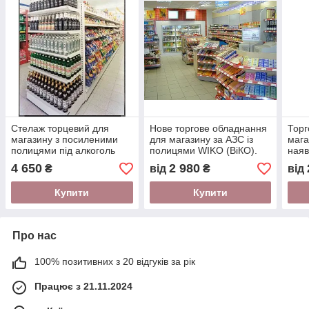
Стелаж торцевий для
Нове торгове обладнання
Торг
магазину з посиленими
для магазину за АЗС із
мага
полицями під алкоголь
полицями WIKO (ВіКО).
наяв
WIKO. Торгове
Торговий стелаж у
замо
4 650
2 980
₴
від
₴
від
обладнання в магазин
магазин
торг
Купити
Купити
Про нас
100% позитивних з 20 відгуків за рік
Працює з 21.11.2024