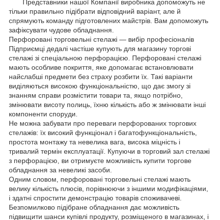
Представники нашої Компанії виробника допоможуть не
тільки правильно підібрати відповідний варіант, але й
спрямують команду підготовлених майстрів. Вам допоможуть
зафіксувати чудове обладнання.
Перфоровані торговельні стелажі — вибір професіоналів
Підприємці дедалі частіше купують для магазину торгові
стелажі зі спеціальною перфорацією. Перфоровані стелажі
мають особливе покриття, яке допомагає встановлювати
найслабші предмети без страху розбити їх. Такі варіанти
виділяються високою функціональністю, що дає змогу зі
знанням справи розмістити товари та, якщо потрібно,
змінювати висоту полиць, їхню кількість або ж змінювати інші
компоненти споруди.
Не можна забувати про переваги перфорованих торгових
стелажів: їх високий функціонал і багатофункціональність,
простота монтажу та невелика вага, висока міцність і
тривалий термін експлуатації. Купуючи в торговий зал стелажі
з перфорацією, ви отримуєте можливість купити торгове
обладнання за невеликі засоби.
Одним словом, перфоровані торговельні стелажі мають
велику кількість плюсів, порівнюючи з іншими модифікаціями,
і здатні спростити демонстрацію товарів споживачеві.
Безпомилково підібране обладнання дає можливість
підвищити шанси купівлі продукту, розміщеного в магазинах, і