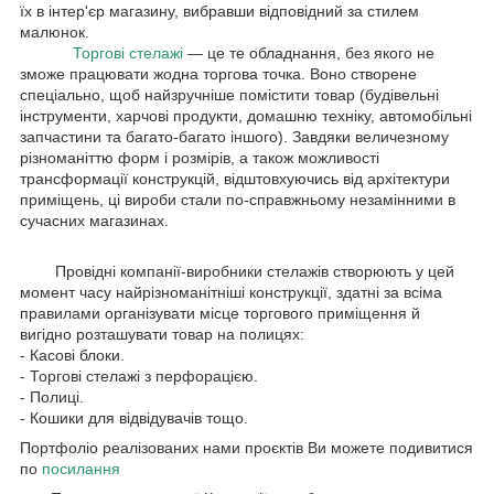
їх в інтер'єр магазину, вибравши відповідний за стилем
малюнок.
Торгові стелажі
— це те обладнання, без якого не
зможе працювати жодна торгова точка. Воно створене
спеціально, щоб найзручніше помістити товар (будівельні
інструменти, харчові продукти, домашню техніку, автомобільні
запчастини та багато-багато іншого). Завдяки величезному
різноманіттю форм і розмірів, а також можливості
трансформації конструкцій, відштовхуючись від архітектури
приміщень, ці вироби стали по-справжньому незамінними в
сучасних магазинах.
Провідні компанії-виробники стелажів створюють у цей
момент часу найрізноманітніші конструкції, здатні за всіма
правилами організувати місце торгового приміщення й
вигідно розташувати товар на полицях:
- Касові блоки.
- Торгові стелажі з перфорацією.
- Полиці.
- Кошики для відвідувачів тощо.
Портфоліо реалізованих нами проєктів Ви можете подивитися
по
посилання