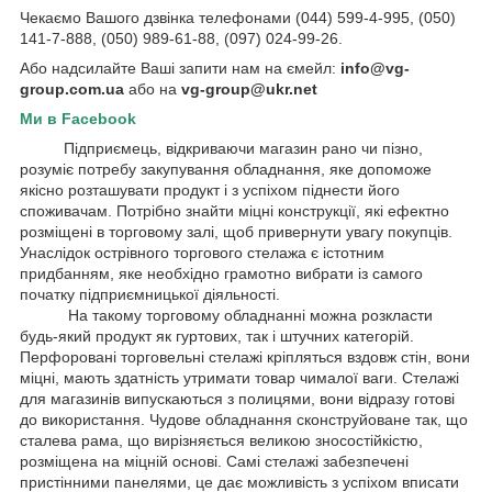
Чекаємо Вашого дзвінка телефонами (044) 599-4-995, (050)
141-7-888, (050) 989-61-88, (097) 024-99-26.
Або надсилайте Ваші запити нам на ємейл:
info@vg-
group.com.ua
або на
vg-group@ukr.net
Ми в Facebook
Підприємець, відкриваючи магазин рано чи пізно,
розуміє потребу закупування обладнання, яке допоможе
якісно розташувати продукт і з успіхом піднести його
споживачам. Потрібно знайти міцні конструкції, які ефектно
розміщені в торговому залі, щоб привернути увагу покупців.
Унаслідок острівного торгового стелажа є істотним
придбанням, яке необхідно грамотно вибрати із самого
початку підприємницької діяльності.
На такому торговому обладнанні можна розкласти
будь-який продукт як гуртових, так і штучних категорій.
Перфоровані торговельні стелажі кріпляться вздовж стін, вони
міцні, мають здатність утримати товар чималої ваги. Стелажі
для магазинів випускаються з полицями, вони відразу готові
до використання. Чудове обладнання сконструйоване так, що
сталева рама, що вирізняється великою зносостійкістю,
розміщена на міцній основі. Самі стелажі забезпечені
пристінними панелями, це дає можливість з успіхом вписати