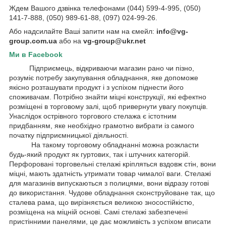
Ждем Вашого дзвінка телефонами (044) 599-4-995, (050)
141-7-888, (050) 989-61-88, (097) 024-99-26.
Або надсилайте Ваші запити нам на ємейл:
info@vg-
group.com.ua
або на
vg-group@ukr.net
Ми в Facebook
Підприємець, відкриваючи магазин рано чи пізно,
розуміє потребу закупування обладнання, яке допоможе
якісно розташувати продукт і з успіхом піднести його
споживачам. Потрібно знайти міцні конструкції, які ефектно
розміщені в торговому залі, щоб привернути увагу покупців.
Унаслідок острівного торгового стелажа є істотним
придбанням, яке необхідно грамотно вибрати із самого
початку підприємницької діяльності.
На такому торговому обладнанні можна розкласти
будь-який продукт як гуртових, так і штучних категорій.
Перфоровані торговельні стелажі кріпляться вздовж стін, вони
міцні, мають здатність утримати товар чималої ваги. Стелажі
для магазинів випускаються з полицями, вони відразу готові
до використання. Чудове обладнання сконструйоване так, що
сталева рама, що вирізняється великою зносостійкістю,
розміщена на міцній основі. Самі стелажі забезпечені
пристінними панелями, це дає можливість з успіхом вписати