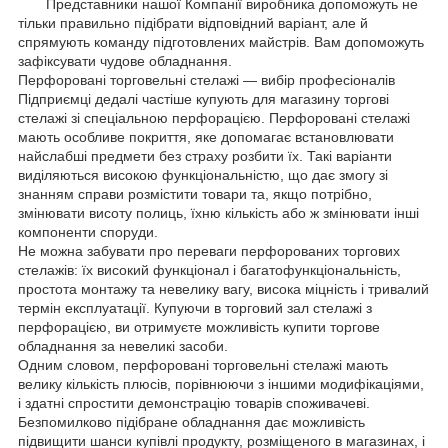
Представники нашої Компанії виробника допоможуть не
тільки правильно підібрати відповідний варіант, але й
спрямують команду підготовлених майстрів. Вам допоможуть
зафіксувати чудове обладнання.
Перфоровані торговельні стелажі — вибір професіоналів
Підприємці дедалі частіше купують для магазину торгові
стелажі зі спеціальною перфорацією. Перфоровані стелажі
мають особливе покриття, яке допомагає встановлювати
найслабші предмети без страху розбити їх. Такі варіанти
виділяються високою функціональністю, що дає змогу зі
знанням справи розмістити товари та, якщо потрібно,
змінювати висоту полиць, їхню кількість або ж змінювати інші
компоненти споруди.
Не можна забувати про переваги перфорованих торгових
стелажів: їх високий функціонал і багатофункціональність,
простота монтажу та невелику вагу, висока міцність і тривалий
термін експлуатації. Купуючи в торговий зал стелажі з
перфорацією, ви отримуєте можливість купити торгове
обладнання за невеликі засоби.
Одним словом, перфоровані торговельні стелажі мають
велику кількість плюсів, порівнюючи з іншими модифікаціями,
і здатні спростити демонстрацію товарів споживачеві.
Безпомилково підібране обладнання дає можливість
підвищити шанси купівлі продукту, розміщеного в магазинах, і