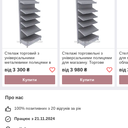
Стелаж торговий з
Стелажі торговельні з
Стел
універсальними
універсальними полицями
для 
металевими полицями в
для магазину. Торгове
обла
магазин. Торгове
обладнання WIKO (ВіКО)
Стел
3 300
3 980
від
₴
від
₴
від
обладнання WIKO (ВіКО)
авто
Купити
Купити
Про нас
100% позитивних з 20 відгуків за рік
Працює з 21.11.2024