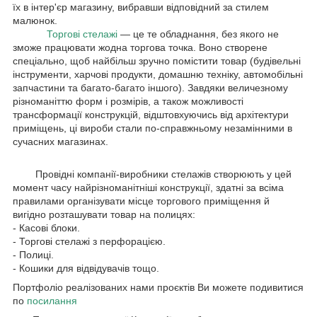
їх в інтер'єр магазину, вибравши відповідний за стилем
малюнок.
Торгові стелажі
— це те обладнання, без якого не
зможе працювати жодна торгова точка. Воно створене
спеціально, щоб найбільш зручно помістити товар (будівельні
інструменти, харчові продукти, домашню техніку, автомобільні
запчастини та багато-багато іншого). Завдяки величезному
різноманіттю форм і розмірів, а також можливості
трансформації конструкцій, відштовхуючись від архітектури
приміщень, ці вироби стали по-справжньому незамінними в
сучасних магазинах.
Провідні компанії-виробники стелажів створюють у цей
момент часу найрізноманітніші конструкції, здатні за всіма
правилами організувати місце торгового приміщення й
вигідно розташувати товар на полицях:
- Касові блоки.
- Торгові стелажі з перфорацією.
- Полиці.
- Кошики для відвідувачів тощо.
Портфоліо реалізованих нами проєктів Ви можете подивитися
по
посилання