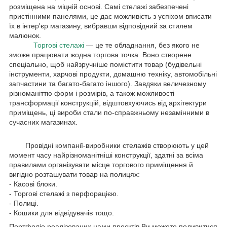
розміщена на міцній основі. Самі стелажі забезпечені
пристінними панелями, це дає можливість з успіхом вписати
їх в інтер'єр магазину, вибравши відповідний за стилем
малюнок.
Торгові стелажі
— це те обладнання, без якого не
зможе працювати жодна торгова точка. Воно створене
спеціально, щоб найзручніше помістити товар (будівельні
інструменти, харчові продукти, домашню техніку, автомобільні
запчастини та багато-багато іншого). Завдяки величезному
різноманіттю форм і розмірів, а також можливості
трансформації конструкцій, відштовхуючись від архітектури
приміщень, ці вироби стали по-справжньому незамінними в
сучасних магазинах.
Провідні компанії-виробники стелажів створюють у цей
момент часу найрізноманітніші конструкції, здатні за всіма
правилами організувати місце торгового приміщення й
вигідно розташувати товар на полицях:
- Касові блоки.
- Торгові стелажі з перфорацією.
- Полиці.
- Кошики для відвідувачів тощо.
Портфоліо реалізованих нами проєктів Ви можете подивитися