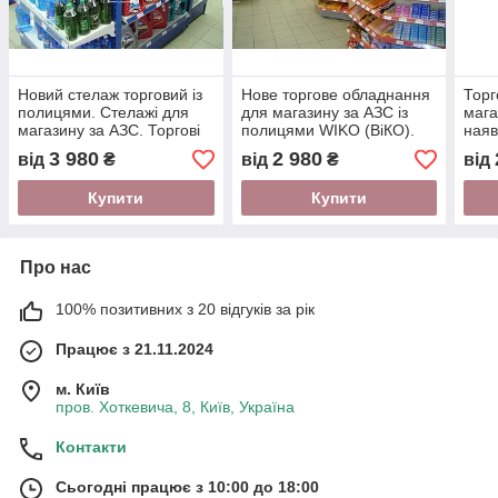
Новий стелаж торговий із
Нове торгове обладнання
Торг
полицями. Стелажі для
для магазину за АЗС із
мага
магазину за АЗС. Торгові
полицями WIKO (ВіКО).
наяв
стелажі WIKO (Віко)
Торговий стелаж у
замо
3 980
2 980
від
₴
від
₴
від
магазин
торг
Купити
Купити
Про нас
100% позитивних з 20 відгуків за рік
Працює з 21.11.2024
м. Київ
пров. Хоткевича, 8, Київ, Україна
Контакти
Сьогодні працює з 10:00 до 18:00