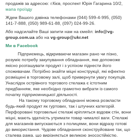
продажів за адресою: г.Кієв, проспект Юрія Гагарина 10/2,
мапа проїзду
Ждем Вашого дзвінка телефонами (044) 599-4-995, (050)
141-7-888, (050) 989-61-88, (097) 024-99-26.
Або надсилайте Ваші запити нам на ємейл:
info@vg-
group.com.ua
або на
vg-group@ukr.net
Ми в Facebook
Підприємець, відкриваючи магазин рано чи пізно,
розуміє потребу закупування обладнання, яке допоможе
якісно розташувати продукт і з успіхом піднести його
споживачам. Потрібно знайти міцні конструкції, які ефектно
розміщені в торговому залі, щоб привернути увагу покупців.
Унаслідок острівного торгового стелажа є істотним
придбанням, яке необхідно грамотно вибрати із самого
початку підприємницької діяльності.
На такому торговому обладнанні можна розкласти
будь-який продукт як гуртових, так і штучних категорій.
Перфоровані торговельні стелажі кріпляться вздовж стін, вони
міцні, мають здатність утримати товар чималої ваги. Стелажі
для магазинів випускаються з полицями, вони відразу готові
до використання. Чудове обладнання сконструйоване так, що
сталева рама, що вирізняється великою зносостійкістю,