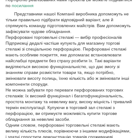
по
посилання
Представники нашої Компанії виробника допоможуть не
тільки правильно підібрати відповідний варіант, але й
спрямують команду підготовлених майстрів. Вам допоможуть
зафіксувати чудове обладнання.
Перфоровані торговельні стелажі — вибір професіоналів
Підприємці дедалі частіше купують для магазину торгові
стелажі зі спеціальною перфорацією. Перфоровані стелажі
мають особливе покриття, яке допомагає встановлювати
найслабші предмети без страху розбити їх. Такі варіанти
виділяються високою функціональністю, що дає змогу зі
знанням справи розмістити товари та, якщо потрібно,
змінювати висоту полиць, їхню кількість або ж змінювати інші
компоненти споруди.
Не можна забувати про переваги перфорованих торгових
стелажів: їх високий функціонал і багатофункціональність,
простота монтажу та невелику вагу, високу міцність і тривалий
термін експлуатації. Купуючи в торговий зал стелажі з
перфорацією, ви отримуєте можливість купити торгове
обладнання за невеликі засоби.
Одним словом, перфоровані торговельні стелажі мають
велику кількість плюсів, порівнюючи з іншими модифікаціями,
і здатні спростити демонстрацію товарів споживачеві.