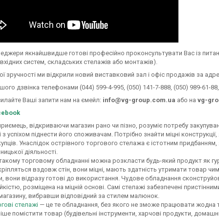
еджери якнайшвидше готові професійно проконсультувати Вас із питань
, вхідних систем, складських стелажів або монтажів).
ї зручності ми відкрили новий виставковий зал і офіс продажів за адрес
ого дзвінка телефонами (044) 599-4-995, (050) 141-7-888, (050) 989-61-88, 
илайте Ваші запити нам на ємейл:
info@vg-group.com.ua
або на
vg-gro
cebook
ець, відкриваючи магазин рано чи пізно, розуміє потребу закупуван
і з успіхом піднести його споживачам. Потрібно знайти міцні конструкції
купців. Унаслідок острівного торгового стелажа є істотним придбанням,
ницької діяльності.
у торговому обладнанні можна розкласти будь-який продукт як гурто
кріпляться вздовж стін, вони міцні, мають здатність утримати товар чим
, вони відразу готові до використання. Чудове обладнання сконструйо
йкістю, розміщена на міцній основі. Самі стелажі забезпечені пристінним
 магазину, вибравши відповідний за стилем малюнок.
ргові стелажі
— це те обладнання, без якого не зможе працювати жодна 
іше помістити товар (будівельні інструменти, харчові продукти, домашню