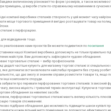
 Завдяки величезному різноманіттю форм і розмірів, а також можливост
ури приміщень, ці вироби стали по-справжньому незамінними в сучасних 
 компанії-виробники стелажів створюють у цей момент часу найрізнома
вати місце торгового приміщення й вигідно розташувати товар на полиц
блоки.
і стелажі з перфорацією.
 для відвідувачів тощо.
о реалізованих нами проєктів Ви можете подивитися по
посилання
ники нашої Компанії виробника допоможуть не тільки правильно підіб
лених майстрів. Вам допоможуть зафіксувати чудове обладнання.
ані торговельні стелажі — вибір професіоналів
ці дедалі частіше купують для магазину торгові стелажі зі спеціальн
, яке допомагає встановлювати найслабші предмети без страху розбити
альністю, що дає змогу зі знанням справи розмістити товари та, якщо по
и інші компоненти споруди.
 забувати про переваги перфорованих торгових стелажів: їх високий фу
 вагу, висока міцність і тривалий термін експлуатації. Купуючи в торго
оргове обладнання за невеликі засоби.
овом, перфоровані торговельні стелажі мають велику кількість плюсів,
рацію товарів споживачеві.
ково підібране обладнання дає можливість підвищити шанси купівлі про
товувати кожен вільний метр приміщення за допомогою ефективного м