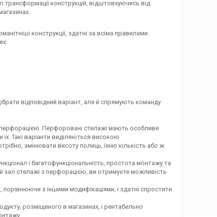
і трансформації конструкцій, відштовхуючись від
магазинах.
нітніші конструкції, здатні за всіма правилами
ях:
рати відповідний варіант, але й спрямують команду
ою перфорацією. Перфоровані стелажі мають особливе
 їх. Такі варіанти виділяються високою
трібно, змінювати висоту полиць, їхню кількість або ж
нкціонал і багатофункціональність, простота монтажу та
вий зал стелажі з перфорацією, ви отримуєте можливість
 порівнюючи з іншими модифікаціями, і здатні спростити
дукту, розміщеного в магазинах, і рентабельно
онтажу.