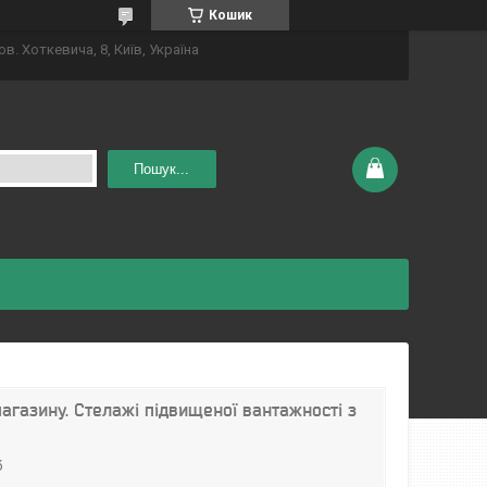
Кошик
ов. Хоткевича, 8, Київ, Україна
Пошук...
агазину. Стелажі підвищеної вантажності з
б