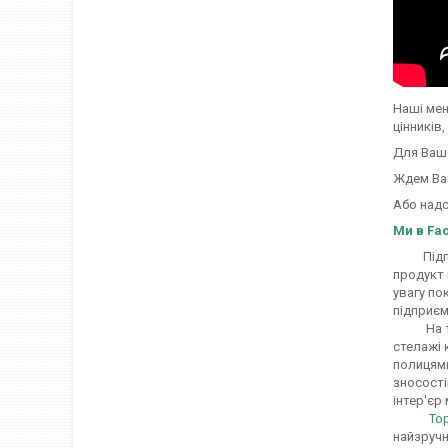
Наші мен
цінників
Для Вашо
Ждем Ваш
Або надс
Ми в Fa
Підприєм
продукт 
увагу по
підприєм
На таком
стелажі 
полицями
зносості
інтер'єр
То
найзручн