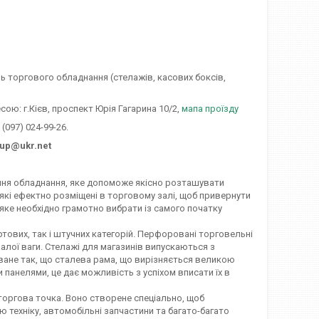
 торгового обладнання (стелажів, касових боксів,
ою: г.Кієв, проспект Юрія Гагарина 10/2,
мапа проїзду
(097) 024-99-26.
up@ukr.net
ня обладнання, яке допоможе якісно розташувати
, які ефектно розміщені в торговому залі, щоб привернути
 яке необхідно грамотно вибрати із самого початку
вих, так і штучних категорій. Перфоровані торговельні
алої ваги. Стелажі для магазинів випускаються з
ване так, що сталева рама, що вирізняється великою
и панелями, це дає можливість з успіхом вписати їх в
торгова точка. Воно створене спеціально, щоб
 техніку, автомобільні запчастини та багато-багато