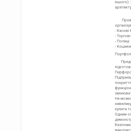
іншого).
архітект
Провідні
організу
- Касові 
- Торгов
- Полиці.
- Кошики
Портфолі
Представ
підготов
Перфоров
Підприєм
покриття
функціон
змінюват
Не можна
невелику
купити т
Одним сл
демонст
Безпомил
викорис