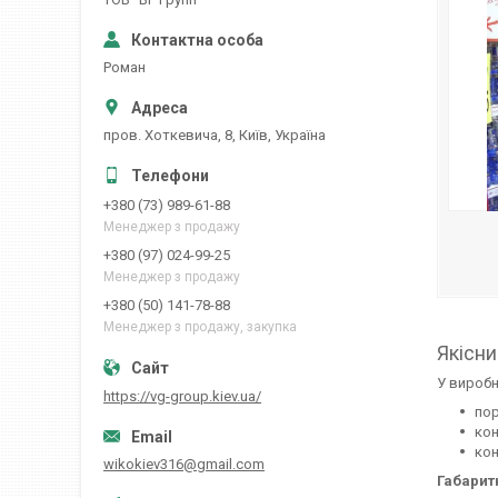
Роман
пров. Хоткевича, 8, Київ, Україна
+380 (73) 989-61-88
Менеджер з продажу
+380 (97) 024-99-25
Менеджер з продажу
+380 (50) 141-78-88
Менеджер з продажу, закупка
Якісни
У вироб
https://vg-group.kiev.ua/
пор
кон
кон
wikokiev316@gmail.com
Габарит