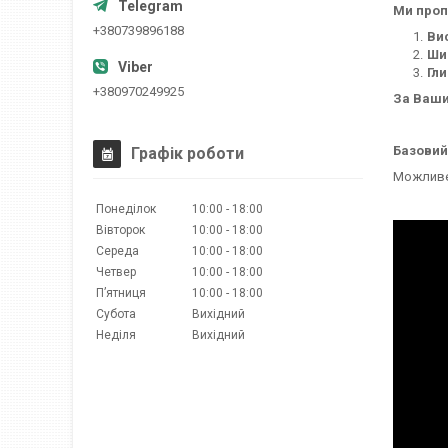
Ми проп
+380739896188
Вис
Шир
Гли
+380970249925
За Ваши
Базовий 
Графік роботи
Можливе 
Понеділок
10:00
18:00
Вівторок
10:00
18:00
Середа
10:00
18:00
Четвер
10:00
18:00
Пʼятниця
10:00
18:00
Субота
Вихідний
Неділя
Вихідний