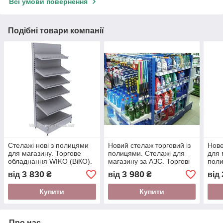
Всі умови повернення
Подібні товари компанії
Стелажі нові з полицями
Новий стелаж торговий із
Нове
для магазину. Торгове
полицями. Стелажі для
для 
обладнання WIKO (ВіКО).
магазину за АЗС. Торгові
поли
Стелаж торговий в
стелажі WIKO (Віко)
Торг
3 830
3 980
від
₴
від
₴
від
автомагазин
мага
Купити
Купити
Про нас