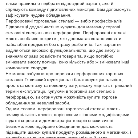
тільки правильно підібрати відповідний варіант, але й
спрямують команду підготовлених майстрів. Вам допоможуть
зафіксувати чудове обладнання.
Перфоровані торговельні стелажі — вибір професіоналів
Підприємці дедалі частіше купують для магазину торгові
стелажі зі спеціальною перфорацією. Перфоровані стелажі
мають особливе покриття, яке допомагає встановлювати
найслабші предмети без страху розбити їх. Такі варіанти
виділяються високою функціональністю, що дає змогу зі
знанням справи розмістити товари та, якщо потрібно,
змінювати висоту полиць, їхню кількість або ж змінювати інші
компоненти споруди.
Не можна забувати про переваги перфорованих торгових
стелажів: їх високий функціонал і багатофункціональність,
простота монтажу та невелику вагу, високу міцність і тривалий
термін експлуатації. Купуючи в торговий зал стелажі з
перфорацією, ви отримуєте можливість купити торгове
обладнання за невеликі засоби.
Одним словом, перфоровані торговельні стелажі мають
велику кількість плюсів, порівнюючи з іншими модифікаціями,
і здатні спростити демонстрацію товарів споживачеві.
Безпомилково підібране обладнання дає можливість
підвищити шанси купівлі продукту, розміщеного в магазинах, і