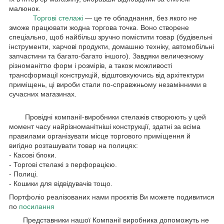
малюнок.
Торгові стелажі
— це те обладнання, без якого не
зможе працювати жодна торгова точка. Воно створене
спеціально, щоб найбільш зручно помістити товар (будівельні
інструменти, харчові продукти, домашню техніку, автомобільні
запчастини та багато-багато іншого). Завдяки величезному
різноманіттю форм і розмірів, а також можливості
трансформації конструкцій, відштовхуючись від архітектури
приміщень, ці вироби стали по-справжньому незамінними в
сучасних магазинах.
Провідні компанії-виробники стелажів створюють у цей
момент часу найрізноманітніші конструкції, здатні за всіма
правилами організувати місце торгового приміщення й
вигідно розташувати товар на полицях:
- Касові блоки.
- Торгові стелажі з перфорацією.
- Полиці.
- Кошики для відвідувачів тощо.
Портфоліо реалізованих нами проєктів Ви можете подивитися
по
посилання
Представники нашої Компанії виробника допоможуть не