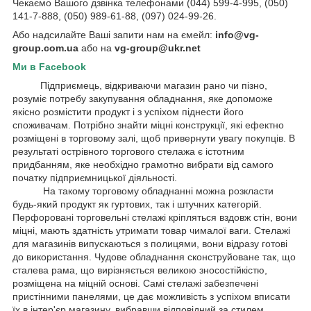
Чекаємо Вашого дзвінка телефонами (044) 599-4-995, (050)
141-7-888, (050) 989-61-88, (097) 024-99-26.
Або надсилайте Ваші запити нам на ємейл:
info@vg-
group.com.ua
або на
vg-group@ukr.net
Ми в Facebook
Підприємець, відкриваючи магазин рано чи пізно,
розуміє потребу закупування обладнання, яке допоможе
якісно розмістити продукт і з успіхом піднести його
споживачам. Потрібно знайти міцні конструкції, які ефектно
розміщені в торговому залі, щоб привернути увагу покупців. В
результаті острівного торгового стелажа є істотним
придбанням, яке необхідно грамотно вибрати від самого
початку підприємницької діяльності.
На такому торговому обладнанні можна розкласти
будь-який продукт як гуртових, так і штучних категорій.
Перфоровані торговельні стелажі кріпляться вздовж стін, вони
міцні, мають здатність утримати товар чималої ваги. Стелажі
для магазинів випускаються з полицями, вони відразу готові
до використання. Чудове обладнання сконструйоване так, що
сталева рама, що вирізняється великою зносостійкістю,
розміщена на міцній основі. Самі стелажі забезпечені
пристінними панелями, це дає можливість з успіхом вписати
їх в інтер'єр магазину, вибравши відповідний за стилем