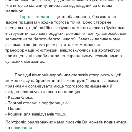
їх в інтер'єр магазину, вибравши відповідний за стилем
малюнок.
Торгові стелажі
— це те обладнання, без якого не
зможе працювати жодна торгова точка. Воно створене
спеціально, щоб найбільш зручно помістити товар (будівельні
інструменти, харчові продукти, домашню техніку, автомобільні
запчастини та багато-багато іншого). Завдяки величезному
різноманіттю форм і розмірів, а також можливості
трансформації конструкцій, відштовхуючись від архітектури
приміщень, ці вироби стали по-справжньому незамінними в
сучасних магазинах.
Провідні компанії-виробники стелажів створюють у цей
момент часу найрізноманітніші конструкції, здатні за всіма
правилами організувати місце торгового приміщення й
вигідно розташувати товар на полицях:
- Касові блоки.
- Торгові стелажі з перфорацією.
- Полиці.
- Кошики для відвідувачів тощо.
Портфоліо реалізованих нами проєктів Ви можете подивитися
по
посилання