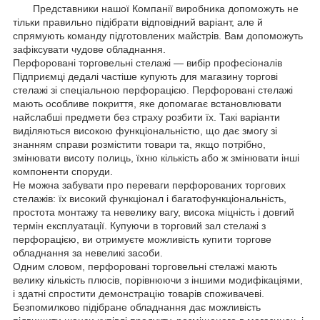
Представники нашої Компанії виробника допоможуть не
тільки правильно підібрати відповідний варіант, але й
спрямують команду підготовлених майстрів. Вам допоможуть
зафіксувати чудове обладнання.
Перфоровані торговельні стелажі — вибір професіоналів
Підприємці дедалі частіше купують для магазину торгові
стелажі зі спеціальною перфорацією. Перфоровані стелажі
мають особливе покриття, яке допомагає встановлювати
найслабші предмети без страху розбити їх. Такі варіанти
виділяються високою функціональністю, що дає змогу зі
знанням справи розмістити товари та, якщо потрібно,
змінювати висоту полиць, їхню кількість або ж змінювати інші
компоненти споруди.
Не можна забувати про переваги перфорованих торгових
стелажів: їх високий функціонал і багатофункціональність,
простота монтажу та невелику вагу, висока міцність і довгий
термін експлуатації. Купуючи в торговий зал стелажі з
перфорацією, ви отримуєте можливість купити торгове
обладнання за невеликі засоби.
Одним словом, перфоровані торговельні стелажі мають
велику кількість плюсів, порівнюючи з іншими модифікаціями,
і здатні спростити демонстрацію товарів споживачеві.
Безпомилково підібране обладнання дає можливість