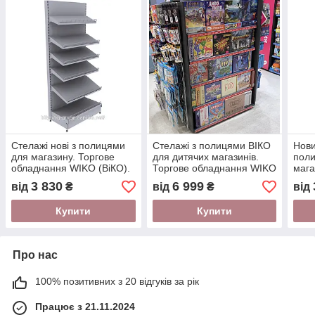
Стелажі нові з полицями
Стелажі з полицями ВІКО
Нови
для магазину. Торгове
для дитячих магазинів.
поли
обладнання WIKO (ВіКО).
Торгове обладнання WIKO
мага
Стелаж торговий в
для магазину іграшок
стел
3 830
6 999
від
₴
від
₴
від
автомагазин
Купити
Купити
Про нас
100% позитивних з 20 відгуків за рік
Працює з 21.11.2024