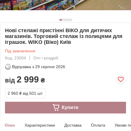
Нові стелажі пристінні ВІКО для дитячих
магазинів. Торговий стелаж із полицями для
іграшок. WIKO (Віко) Київ
Під замовлення
Код: 23004
Опт і роздріб
Відправка з
29 серпня 2026
2 999
від
₴
2 960 ₴
від 501 шт.
Купити
Опис
Характеристики
Доставка
Оплата
Умови п