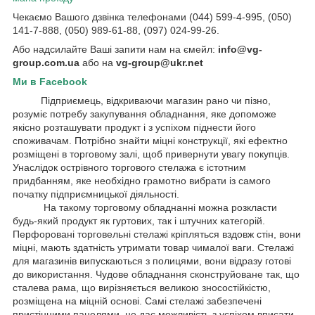
Чекаємо Вашого дзвінка телефонами (044) 599-4-995, (050)
141-7-888, (050) 989-61-88, (097) 024-99-26.
Або надсилайте Ваші запити нам на ємейл:
info@vg-
group.com.ua
або на
vg-group@ukr.net
Ми в Facebook
Підприємець, відкриваючи магазин рано чи пізно,
розуміє потребу закупування обладнання, яке допоможе
якісно розташувати продукт і з успіхом піднести його
споживачам. Потрібно знайти міцні конструкції, які ефектно
розміщені в торговому залі, щоб привернути увагу покупців.
Унаслідок острівного торгового стелажа є істотним
придбанням, яке необхідно грамотно вибрати із самого
початку підприємницької діяльності.
На такому торговому обладнанні можна розкласти
будь-який продукт як гуртових, так і штучних категорій.
Перфоровані торговельні стелажі кріпляться вздовж стін, вони
міцні, мають здатність утримати товар чималої ваги. Стелажі
для магазинів випускаються з полицями, вони відразу готові
до використання. Чудове обладнання сконструйоване так, що
сталева рама, що вирізняється великою зносостійкістю,
розміщена на міцній основі. Самі стелажі забезпечені
пристінними панелями, це дає можливість з успіхом вписати