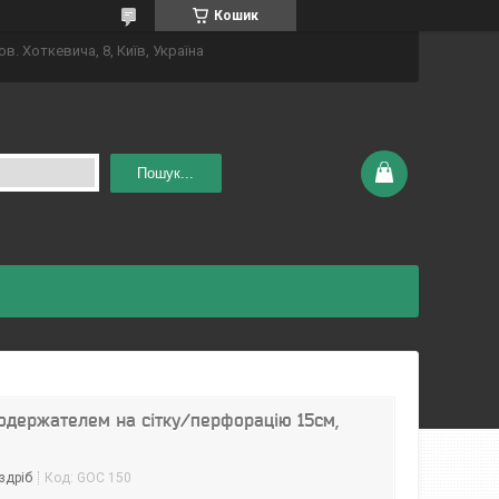
Кошик
ов. Хоткевича, 8, Київ, Україна
Пошук...
одержателем на сітку/перфорацію 15см,
здріб
Код:
GOC 150