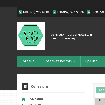
+380 (73) 989-61-88
+380 (97) 024-99-25
+380 (50)
VG Group - торгові меблі для
Вашого магазину
Головна
Товари та послуги
Про нас
Контакти
Топ 
ТОВ "ВГ Групп"