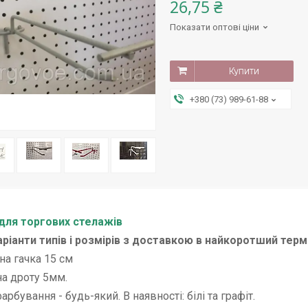
26,75 ₴
Показати оптові ціни
Купити
+380 (73) 989-61-88
для торгових стелажів
варіанти типів і розмірів з доставкою в найкоротший терм
а гачка 15 см
а дроту 5мм.
арбування - будь-який. В наявності: білі та графіт.