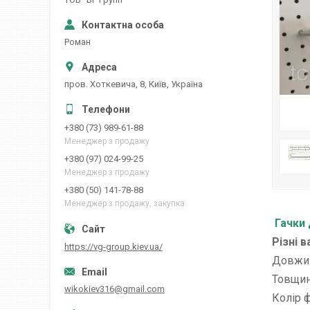
Роман
пров. Хоткевича, 8, Київ, Україна
+380 (73) 989-61-88
Менеджер з продажу
+380 (97) 024-99-25
Менеджер з продажу
+380 (50) 141-78-88
Менеджер з продажу, закупка
Гачки 
Різні 
https://vg-group.kiev.ua/
Довжин
Товщин
wikokiev316@gmail.com
Колір ф