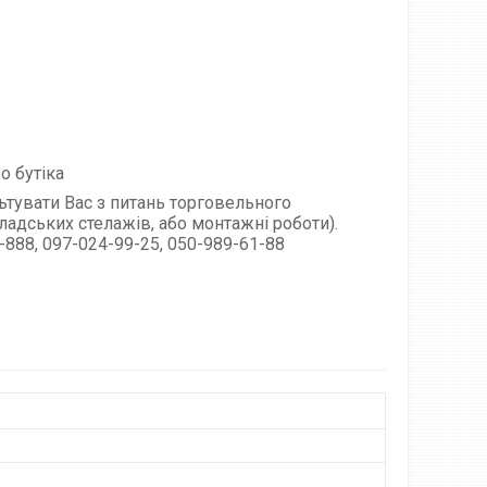
о бутіка
тувати Вас з питань торговельного
кладських стелажів, або монтажні роботи).
888, 097-024-99-25, 050-989-61-88