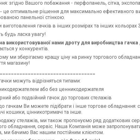
ня: згідно Вашого побажання - перфопанель, сітка, экспопа
― це оптимальне рішення для максимально ефективного ви
ованою панельної стінкою.
и виготовлення гачків в інших розмірах та інших кольорах 
ь будь ласка увагу!
а використовуваної нами дроту для виробництва гачка
ається у конкурентів.
ому ми зберігаємо кращу ціну на ринку торгового обладнан
ття магазину!
__________________________________
гачки можуть відрізняться типами:
нникодержателем або без ценникодержателя
арний або подвійний гачок до торгових стелажів
о гачкам Ви можете підібрати і інше торгове обладнання: ст
чі кошики, цінникотримачі та інше.
родажу стелажів, ми також пропонуємо ряд додаткових серв
ого обладнання, сервіс. Наша Компанія може запропонувати
ів, ми бачимо Вас нашим постійним клієнтом.