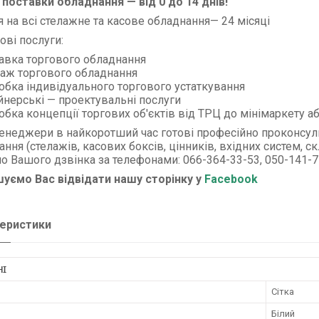
 поставки обладнання — від 0 до 14 днів!
я на всі стелажне та касове обладнання— 24 місяці
ові послуги:
авка торгового обладнання
аж торгового обладнання
обка індивідуального торгового устаткування
йнерські — проектувальні послуги
бка концепції торгових об'єктів від ТРЦ до мінімаркету аб
енеджери в найкоротший час готові професійно проконсуль
ння (стелажів, касових боксів, цінників, вхідних систем, с
о Вашого дзвінка за телефонами: 066-364-33-53, 050-141-7-
уємо Вас відвідати нашу сторінку у
Facebook
еристики
НІ
Сітка
Білий