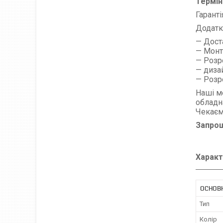
Термін
Гаранті
Додатк
— Дост
— Монт
— Розр
— диза
— Розро
Наші м
обладна
Чекаєм
Запрош
Характ
ОСНОВ
Тип
Колір