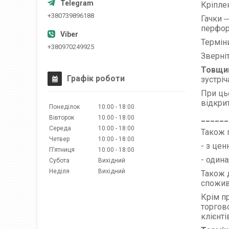
Кріплен
+380739896188
Гачки 
перфор
Термін
+380970249925
Зверніт
Товщин
Графік роботи
зустріч
При ць
відкри
Понеділок
10:00
18:00
______
Вівторок
10:00
18:00
Середа
10:00
18:00
Також 
Четвер
10:00
18:00
- з це
Пʼятниця
10:00
18:00
- один
Субота
Вихідний
Неділя
Вихідний
Також д
спожив
Крім п
торгов
клієнт